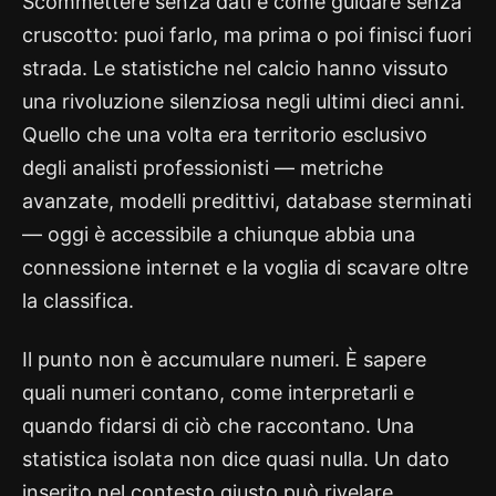
Scommettere senza dati è come guidare senza
cruscotto: puoi farlo, ma prima o poi finisci fuori
strada. Le statistiche nel calcio hanno vissuto
una rivoluzione silenziosa negli ultimi dieci anni.
Quello che una volta era territorio esclusivo
degli analisti professionisti — metriche
avanzate, modelli predittivi, database sterminati
— oggi è accessibile a chiunque abbia una
connessione internet e la voglia di scavare oltre
la classifica.
Il punto non è accumulare numeri. È sapere
quali numeri contano, come interpretarli e
quando fidarsi di ciò che raccontano. Una
statistica isolata non dice quasi nulla. Un dato
inserito nel contesto giusto può rivelare