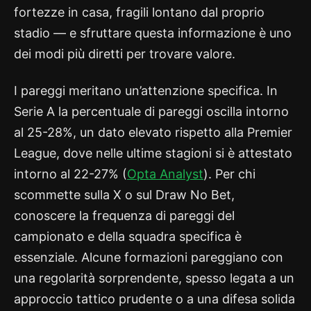
fortezze in casa, fragili lontano dal proprio
stadio — e sfruttare questa informazione è uno
dei modi più diretti per trovare valore.
I pareggi meritano un’attenzione specifica. In
Serie A la percentuale di pareggi oscilla intorno
al 25-28%, un dato elevato rispetto alla Premier
League, dove nelle ultime stagioni si è attestato
intorno al 22-27% (
Opta Analyst
). Per chi
scommette sulla X o sul Draw No Bet,
conoscere la frequenza di pareggi del
campionato e della squadra specifica è
essenziale. Alcune formazioni pareggiano con
una regolarità sorprendente, spesso legata a un
approccio tattico prudente o a una difesa solida