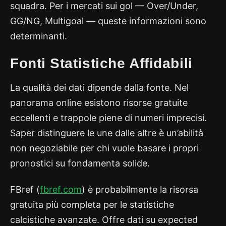
squadra. Per i mercati sui gol — Over/Under,
GG/NG, Multigoal — queste informazioni sono
determinanti.
Fonti Statistiche Affidabili
La qualità dei dati dipende dalla fonte. Nel
panorama online esistono risorse gratuite
eccellenti e trappole piene di numeri imprecisi.
Saper distinguere le une dalle altre è un’abilità
non negoziabile per chi vuole basare i propri
pronostici su fondamenta solide.
FBref (
fbref.com
) è probabilmente la risorsa
gratuita più completa per le statistiche
calcistiche avanzate. Offre dati su expected