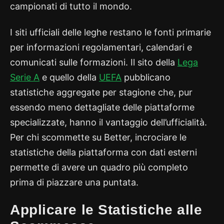
campionati di tutto il mondo.
I siti ufficiali delle leghe restano le fonti primarie
per informazioni regolamentari, calendari e
comunicati sulle formazioni. Il sito della
Lega
Serie A
e quello della
UEFA
pubblicano
statistiche aggregate per stagione che, pur
essendo meno dettagliate delle piattaforme
specializzate, hanno il vantaggio dell’ufficialità.
Per chi scommette su Better, incrociare le
statistiche della piattaforma con dati esterni
permette di avere un quadro più completo
prima di piazzare una puntata.
Applicare le Statistiche alle