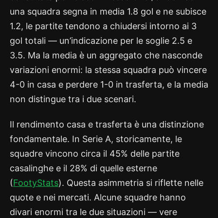
una squadra segna in media 1.8 gol e ne subisce
1.2, le partite tendono a chiudersi intorno ai 3
gol totali — un’indicazione per le soglie 2.5 e
3.5. Ma la media è un aggregato che nasconde
variazioni enormi: la stessa squadra può vincere
4-0 in casa e perdere 1-0 in trasferta, e la media
non distingue tra i due scenari.
Il rendimento casa e trasferta è una distinzione
fondamentale. In Serie A, storicamente, le
squadre vincono circa il 45% delle partite
casalinghe e il 28% di quelle esterne
(
FootyStats
). Questa asimmetria si riflette nelle
quote e nei mercati. Alcune squadre hanno
divari enormi tra le due situazioni — vere