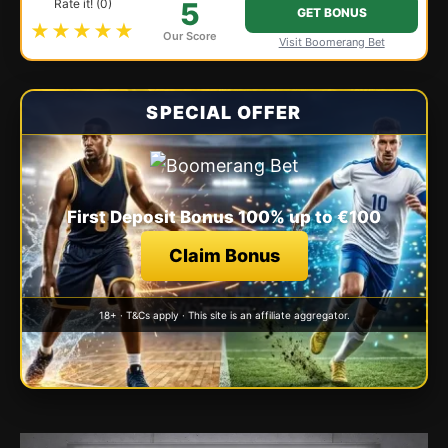
Rate it! (0)
5
GET BONUS
★★★★★
Our Score
Visit Boomerang Bet
SPECIAL OFFER
First Deposit Bonus 100% up to €100
Claim Bonus
18+ · T&Cs apply · This site is an affiliate aggregator.