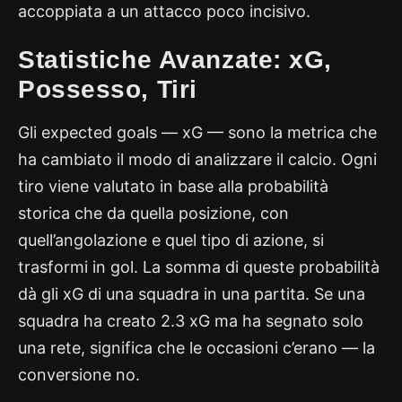
accoppiata a un attacco poco incisivo.
Statistiche Avanzate: xG,
Possesso, Tiri
Gli expected goals — xG — sono la metrica che
ha cambiato il modo di analizzare il calcio. Ogni
tiro viene valutato in base alla probabilità
storica che da quella posizione, con
quell’angolazione e quel tipo di azione, si
trasformi in gol. La somma di queste probabilità
dà gli xG di una squadra in una partita. Se una
squadra ha creato 2.3 xG ma ha segnato solo
una rete, significa che le occasioni c’erano — la
conversione no.