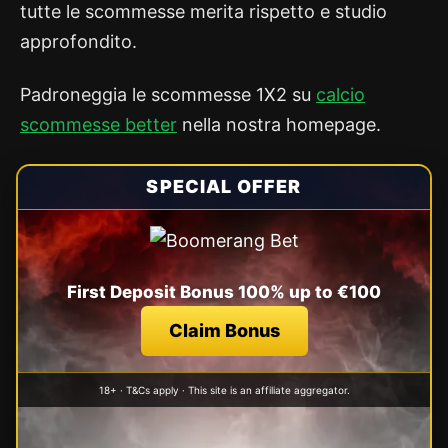
tutte le scommesse merita rispetto e studio
approfondito.
Padroneggia le scommesse 1X2 su
calcio
scommesse better
nella nostra homepage.
SPECIAL OFFER
First Deposit Bonus 100% up to €100
Claim Bonus
18+ · T&Cs apply · This site is an affiliate aggregator.