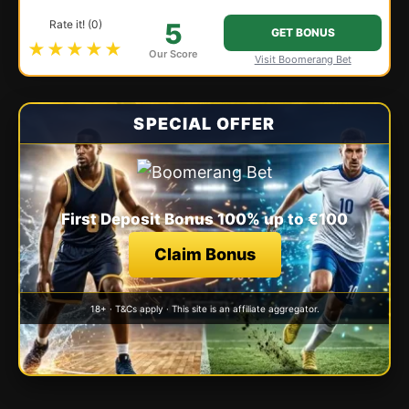
Rate it! (0)
5
GET BONUS
★★★★★
Our Score
Visit Boomerang Bet
SPECIAL OFFER
First Deposit Bonus 100% up to €100
Claim Bonus
18+ · T&Cs apply · This site is an affiliate aggregator.