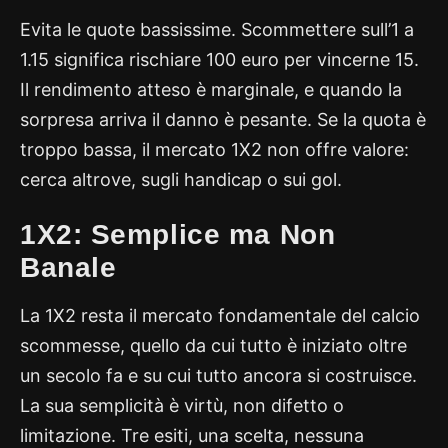
Evita le quote bassissime. Scommettere sull’1 a
1.15 significa rischiare 100 euro per vincerne 15.
Il rendimento atteso è marginale, e quando la
sorpresa arriva il danno è pesante. Se la quota è
troppo bassa, il mercato 1X2 non offre valore:
cerca altrove, sugli handicap o sui gol.
1X2: Semplice ma Non
Banale
La 1X2 resta il mercato fondamentale del calcio
scommesse, quello da cui tutto è iniziato oltre
un secolo fa e su cui tutto ancora si costruisce.
La sua semplicità è virtù, non difetto o
limitazione. Tre esiti, una scelta, nessuna