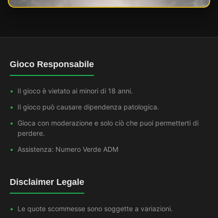
Gioco Responsabile
Il gioco è vietato ai minori di 18 anni.
Il gioco può causare dipendenza patologica.
Gioca con moderazione e solo ciò che puoi permetterti di
perdere.
Assistenza: Numero Verde ADM
Disclaimer Legale
Le quote scommesse sono soggette a variazioni.