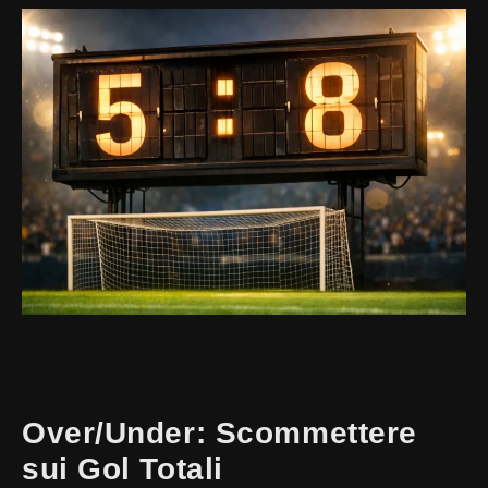
Over/Under: Scommettere
sui Gol Totali