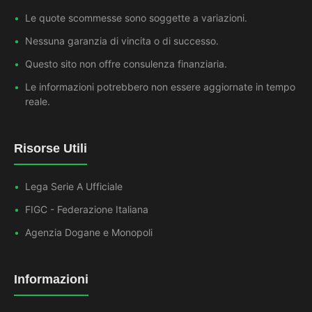
Le quote scommesse sono soggette a variazioni.
Nessuna garanzia di vincita o di successo.
Questo sito non offre consulenza finanziaria.
Le informazioni potrebbero non essere aggiornate in tempo
reale.
Risorse Utili
Lega Serie A Ufficiale
FIGC - Federazione Italiana
Agenzia Dogane e Monopoli
Informazioni