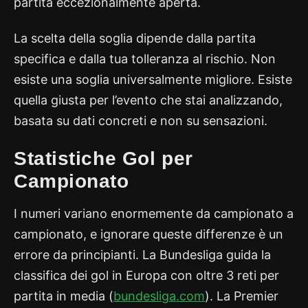
partita eccezionalmente aperta.
La scelta della soglia dipende dalla partita
specifica e dalla tua tolleranza al rischio. Non
esiste una soglia universalmente migliore. Esiste
quella giusta per l’evento che stai analizzando,
basata su dati concreti e non su sensazioni.
Statistiche Gol per
Campionato
I numeri variano enormemente da campionato a
campionato, e ignorare queste differenze è un
errore da principianti. La Bundesliga guida la
classifica dei gol in Europa con oltre 3 reti per
partita in media (
bundesliga.com
). La Premier