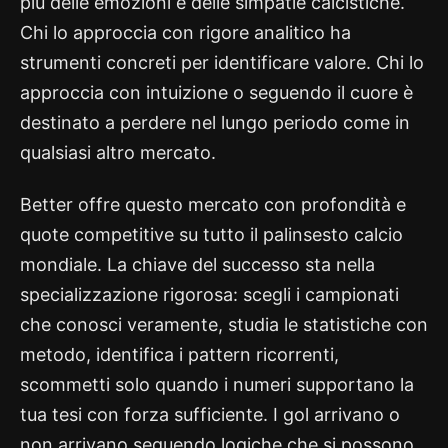
più delle emozioni e delle simpatie calcistiche.
Chi lo approccia con rigore analitico ha
strumenti concreti per identificare valore. Chi lo
approccia con intuizione o seguendo il cuore è
destinato a perdere nel lungo periodo come in
qualsiasi altro mercato.
Better offre questo mercato con profondità e
quote competitive su tutto il palinsesto calcio
mondiale. La chiave del successo sta nella
specializzazione rigorosa: scegli i campionati
che conosci veramente, studia le statistiche con
metodo, identifica i pattern ricorrenti,
scommetti solo quando i numeri supportano la
tua tesi con forza sufficiente. I gol arrivano o
non arrivano seguendo logiche che si possono