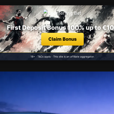
First Deposit Bonus 100% up to €1
Claim Bonus
18+ · T&Cs apply · This site is an affiliate aggregator.