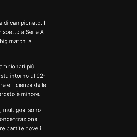
e di campionato. I
rispetto a Serie A
 big match la
campionati più
esta intorno al 92-
e efficienza delle
mercato è minore.
, multigoal sono
 concentrazione
e partite dove i