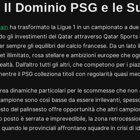
: Il Dominio PSG e le S
ain
ha trasformato la Ligue 1 in un campionato a due 
o gli investimenti del Qatar attraverso Qatar Sports
sempre gli equilibri del calcio francese. Da un lato il
t illimitato, rosa stellare e ambizioni europee che og
altà. Dall’altro tutti gli altri, che competono per i pi
entre il PSG colleziona titoli con regolarità quasi me
crea dinamiche particolari per le scommesse che non 
ampione sono così basse da essere irrilevanti, spesso 
esto del palinsesto offre opportunità che altri campi
o posto è serrata e imprevedibile, la zona retrocessio
quando le provinciali affrontano squadre in crisi di id