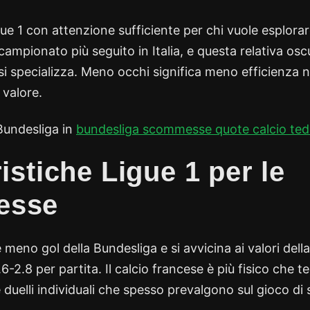
ue 1 con attenzione sufficiente per chi vuole esplorare
campionato più seguito in Italia, e questa relativa os
si specializza. Meno occhi significa meno efficienza n
 valore.
Bundesliga in
bundesliga scommesse quote calcio te
istiche Ligue 1 per le
esse
meno gol della Bundesliga e si avvicina ai valori dell
6-2.8 per partita. Il calcio francese è più fisico che t
e duelli individuali che spesso prevalgono sul gioco di