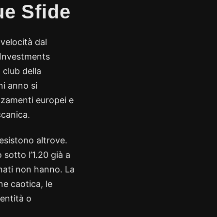
ue Sfide
velocità dal
 Investments
 club della
ni anno si
azzamenti europei e
ccanica.
esistono altrove.
sotto l’1.20 già a
onati non hanno. La
ne caotica, le
entità o