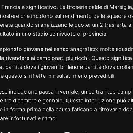
 Francia è significativo. Le tifoserie calde di Marsiglia
mosfere che incidono sul rendimento delle squadre os
derata quando si analizzano le quote: un 2 trasferta a
sultato in uno stadio semivuoto di provincia.
ampionato giovane nel senso anagrafico: molte squad
da rivendere ai campionati più ricchi. Questo significa
, partite dove i giovani brillano e partite dove crolla
e questo si riflette in risultati meno prevedibili.
ese include una pausa invernale, unica tra i top campi
e tra dicembre e gennaio. Questa interruzione può alt
 in forma prima della pausa faticano a ritrovarla dopo,
are infortunati e ritmo.